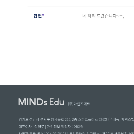
답변
*
네 처리 드렸습니다~**,
(주)마인즈에듀
경기도 성남시 분당구 황새울로 216, 2층 스파크플러스 226호 (수내동, 휴맥스
대표이사 : 석영로 | 개인정보 책임자 : 이희영
사업자 등록 번호 : 214-88-28186 | 통신판매업 신고번호 : 제2010-서울서초-105