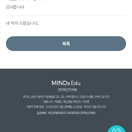
감사합니다
네 처리 드렸습니다,
목록
(주)마인즈에듀
경기도 성남시 분당구 황새울로 216, 2층 스파크플러스 226호 (수내동, 휴맥스빌리지)
대표이사 : 석영로 | 개인정보 책임자 : 이희영
사업자 등록 번호 : 214-88-28186 | 통신판매업 신고번호 : 제2010-서울서초-1051
입금계좌 : 국민은행 086637-04-008204 (주)마인즈에듀