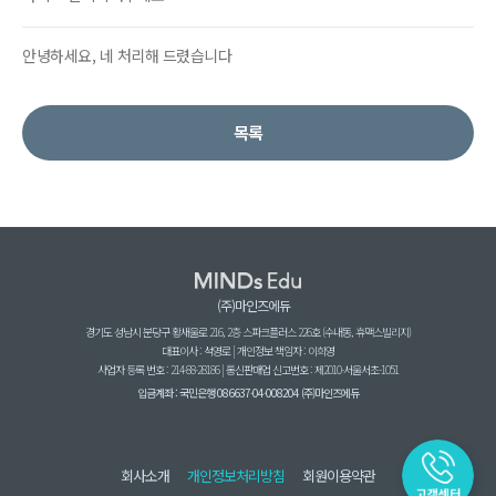
안녕하세요, 네 처리해 드렸습니다
목록
(주)마인즈에듀
경기도 성남시 분당구 황새울로 216, 2층 스파크플러스 226호 (수내동, 휴맥스빌리지)
대표이사 : 석영로 | 개인정보 책임자 : 이희영
사업자 등록 번호 : 214-88-28186 | 통신판매업 신고번호 : 제2010-서울서초-1051
입금계좌 : 국민은행 086637-04-008204 (주)마인즈에듀
회사소개
개인정보처리방침
회원이용약관